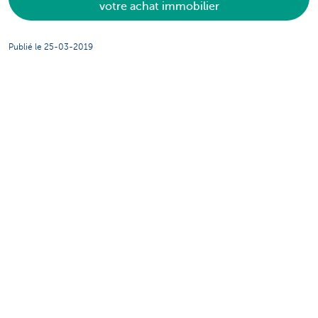
votre achat immobilier
Publié le 25-03-2019
Partagez cette page
Cette page est-elle utile pour vous?
Oui
Non
Se verser un dividende en tant
qu'entrepreneur