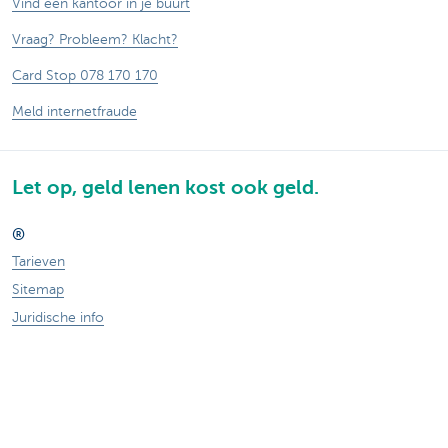
Vind een kantoor in je buurt
Vraag? Probleem? Klacht?
Card Stop 078 170 170
Meld internetfraude
Let op, geld lenen kost ook geld.
®
Tarieven
Sitemap
Juridische info
Documentatie
Contact
Responsible disclosure
Toegankelijkheid