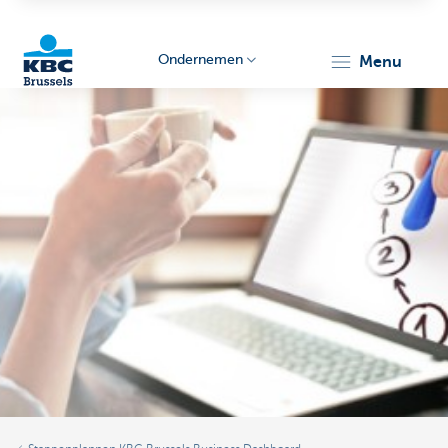
Ondernemen
menu
KBC
Ondernemers