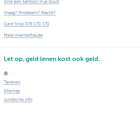
Vind een kantoor in je buurt
Vraag? Probleem? Klacht?
Card Stop 078 170 170
Meld internetfraude
Let op, geld lenen kost ook geld.
®
Tarieven
Sitemap
Juridische info
Documentatie
Contact
Responsible disclosure
Toegankelijkheid