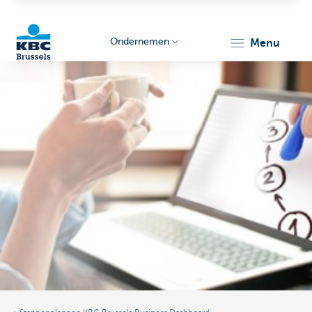
Ondernemen
menu
KBC
Ondernemers