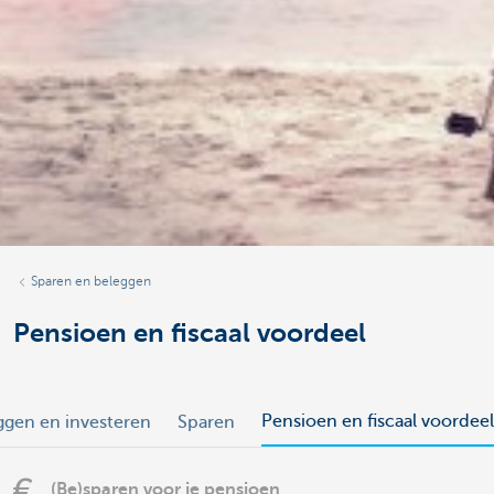
Sparen en beleggen
Pensioen en fiscaal voordeel
Pensioen en fiscaal voordeel
ggen en investeren
Sparen
(Be)sparen voor je pensioen