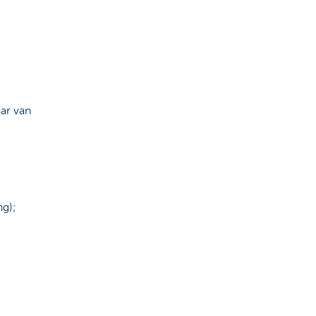
aar van
ng);