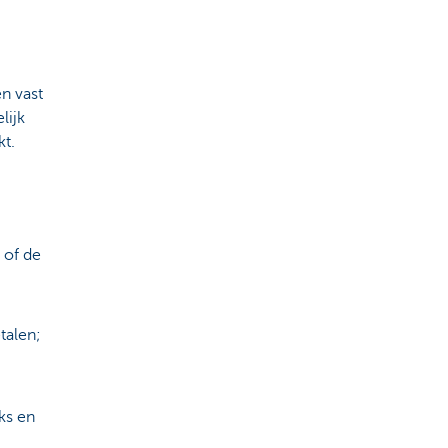
en vast
lijk
kt.
 of de
talen;
ks en