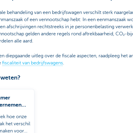
ale behandeling van een bedrijfswagen verschilt sterk naargela
nmanszaak of een vennootschap hebt: In een eenmanszaak w
en afschrijvingen rechtstreeks in je personenbelasting verwerkt
nnootschap gelden andere regels rond aftrekbaarheid, CO₂-bi
delen alle aard.
n diepgaande uitleg over de fiscale aspecten, raadpleeg het ar
e
fiscaliteit van bedrijfswagens
.
 weten?
mmer
ernemen
nt hier
ek hoe onze
ak het verschil
maken voor