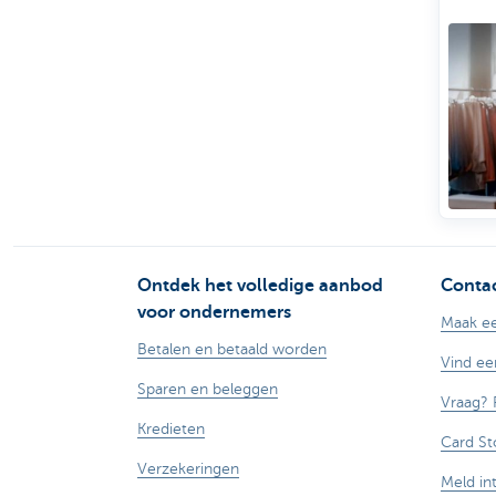
star
groe
onde
Ontdek het volledige aanbod
Contac
voor ondernemers
Maak ee
Betalen en betaald worden
Vind ee
Sparen en beleggen
Vraag? 
Kredieten
Card St
Verzekeringen
Meld in