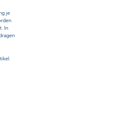
ng je
orden
. In
jdragen
tikel