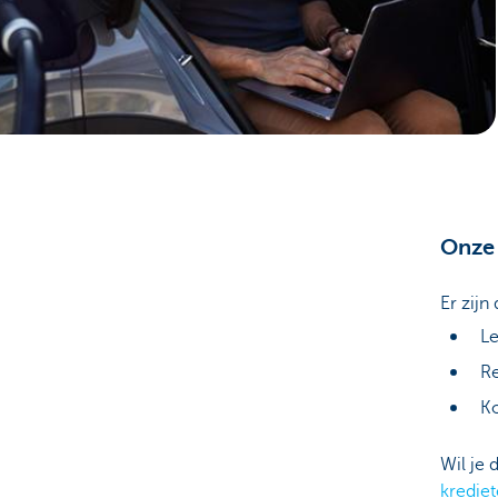
Ondernemers
Onze 
Er zijn
L
R
Ko
Wil je 
krediet