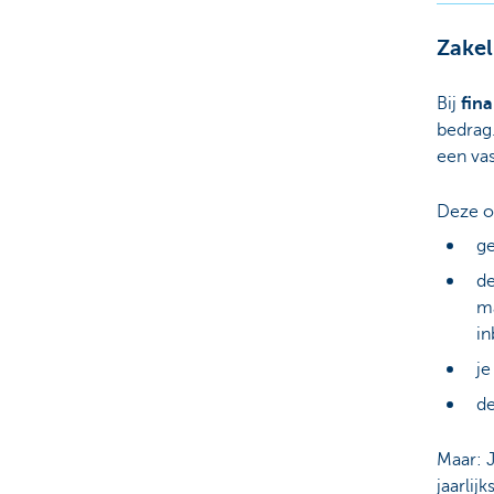
Zakel
Bij
fina
bedrag
een va
Deze op
ge
de
ma
in
je
de
Maar: J
jaarlij