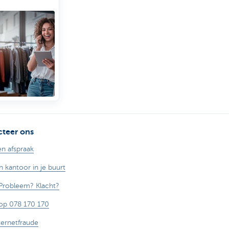
tende of
iende
rnemers.
teer ons
n afspraak
n kantoor in je buurt
Probleem? Klacht?
op 078 170 170
ternetfraude