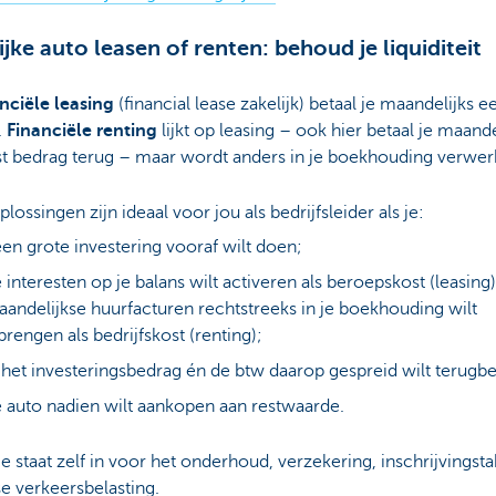
ijke auto leasen of renten: behoud je liquiditeit
nciële leasing
(financial lease zakelijk) betaal je maandelijks e
.
Financiële renting
lijkt op leasing – ook hier betaal je maande
st bedrag terug – maar wordt anders in je boekhouding verwer
lossingen zijn ideaal voor jou als bedrijfsleider als je:
en grote investering vooraf wilt doen;
 interesten op je balans wilt activeren als beroepskost (leasing)
andelijkse huurfacturen rechtstreeks in je boekhouding wilt
brengen als bedrijfskost (renting);
 het investeringsbedrag én de btw daarop gespreid wilt terugbe
 auto nadien wilt aankopen aan restwaarde.
e staat zelf in voor het onderhoud, verzekering, inschrijvingsta
kse verkeersbelasting.