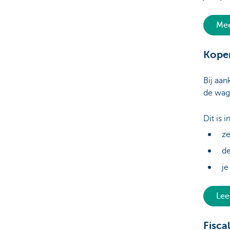
Mee
Kopen
Bij aan
de wag
Dit is i
ze
de
je
Lee
Fisca