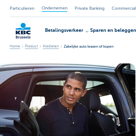
Ondernemen
Particulieren
Private Banking
Commercial
Betalingsverkeer
Sparen en belegge
Home
Product
Kredieten
Zakelijke auto leasen of kopen
KBC