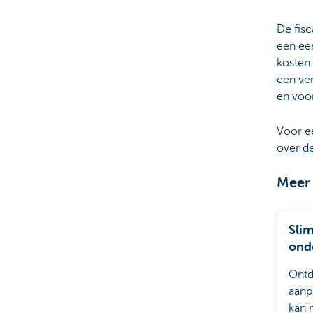
De fisc
een ee
kosten 
een ve
en voor
Voor ee
over d
Meer
Sli
ond
begi
Ontd
aanp
kan 