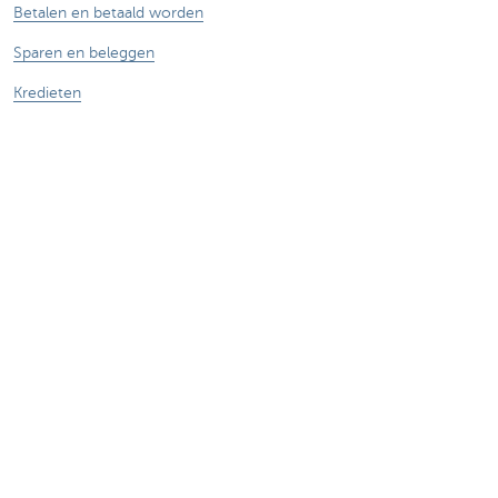
Betalen en betaald worden
Sparen en beleggen
Kredieten
Verzekeringen
Mijn webshop
Buitenlandse handel
Contacteer ons
Maak een afspraak
Vind een kantoor in je buurt
Vraag? Probleem? Klacht?
Card Stop 078 170 170
Meld internetfraude