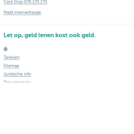
Card Stop 078 170 170
Meld internetfraude
Let op, geld lenen kost ook geld.
®
Tarieven
Sitemap
Juridische info
Documentatie
Contact
Responsible disclosure
Toegankelijkheid
Volg KBC op