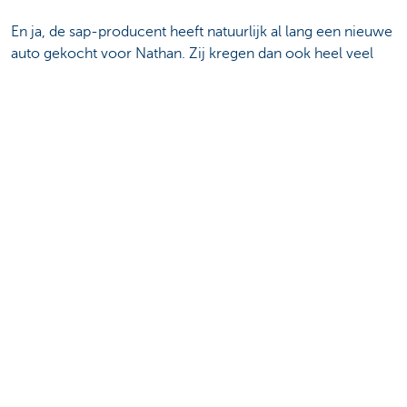
En ja, de sap-producent heeft natuurlijk al lang een nieuwe
auto gekocht voor Nathan. Zij kregen dan ook heel veel
bereik op het platform.
Benieuwd
naar de trends die Herman vorige keer onder de
loep nam?
Bekijk alle Digitale update-afleveringen
Deel deze pagina
Is deze pagina nuttig voor jou?
Ja
Nee