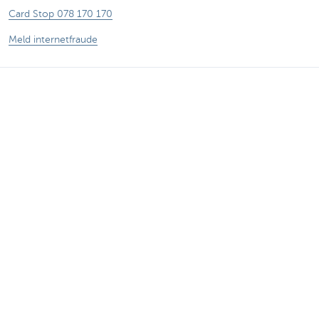
Card Stop 078 170 170
Meld internetfraude
Let op, geld lenen kost ook geld.
®
Tarieven
Sitemap
Juridische info
Documentatie
Contact
Responsible disclosure
Toegankelijkheid
Volg KBC op