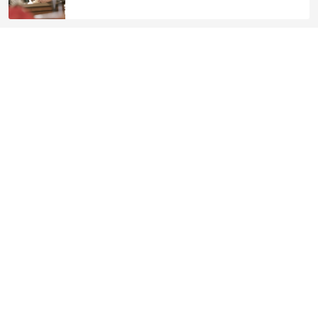
Mobiel betalen in een webshop? Het
kan!
Betalen met kaart blijft de meest
gekozen betaaloptie
Smartphone: het betaalmiddel dat je
klanten altijd bij de hand hebben
Ontdek het volledige aanbod voor ondernemers