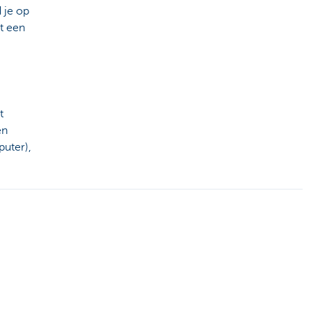
 je op
t een
t
en
puter),