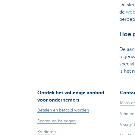
De sleu
de
web
beroep 
Hoe g
De aan
tegenw
special
is het 
Ontdek het volledige aanbod
Contac
voor ondernemers
Maak ee
Betalen en betaald worden
Vind ee
Sparen en beleggen
Vraag? 
Kredieten