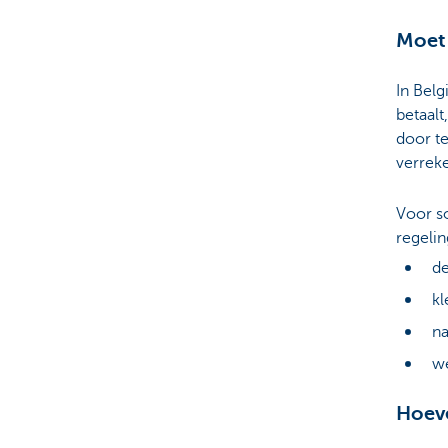
Moet 
Ondernemers
In Belg
betaalt
door te
verreke
Voor s
regelin
de
kl
na
we
Hoeve