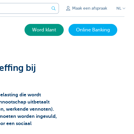
Maak een afspraak
NL
Word klant
Online Banking
ffing bij
belasting die wordt
nnootschap uitbetaalt
sen, werkende vennoten).
 moeten worden ingevuld,
oor een sociaal