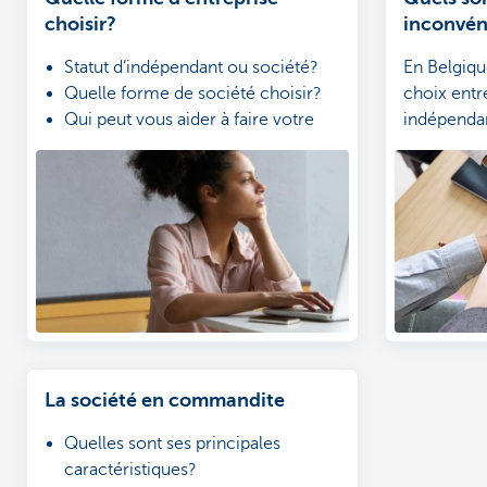
choisir?
inconvéni
Statut d’indépendant ou société?
En Belgiqu
Quelle forme de société choisir?
choix entr
Qui peut vous aider à faire votre
indépendan
choix?
Chacune de
avantages e
important 
commencer
du jour au 
La société en commandite
Quelles sont ses principales
caractéristiques?