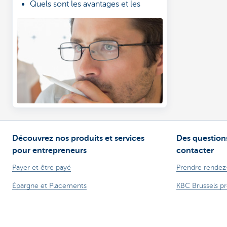
Quels sont les avantages et les
inconvénients?
Obtenez de l'aide pour choisir la
forme de société qui vous convient
Découvrez nos produits et services
Des questions
pour entrepreneurs
contacter
Payer et être payé
Prendre rendez
Épargne et Placements
KBC Brussels p
Crédits
Une question? 
Assurances
Card Stop 078 