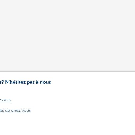
? N'hésitez pas à nous
-vous
rès de chez vous
Un problème? Une plainte?
170 170