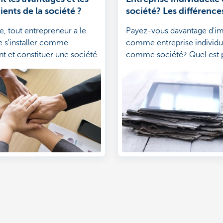
ents de la société ?
société? Les différences
e, tout entrepreneur a le
Payez-vous davantage d'i
e s'installer comme
comme entreprise individu
t et constituer une société.
comme société? Quel est p
 ces options a ses
meilleur choix?
t ses inconvénients. Il est
de bien les peser avant de
, car changer de structure
lendemain n'est pas facile.