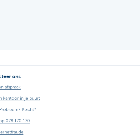
teer ons
n afspraak
n kantoor in je buurt
Probleem? Klacht?
op 078 170 170
ternetfraude