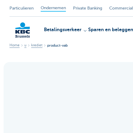
Ondernemen
Particulieren
Private Banking
Commercial
Betalingsverkeer
Sparen en belegge
Home
u
krediet
product-vab
KBC