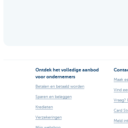
Ondernemers
Ontdek het volledige aanbod
Contac
voor ondernemers
Maak ee
Betalen en betaald worden
Vind ee
Sparen en beleggen
Vraag? 
Kredieten
Card St
Verzekeringen
Meld in
Mijn webshop