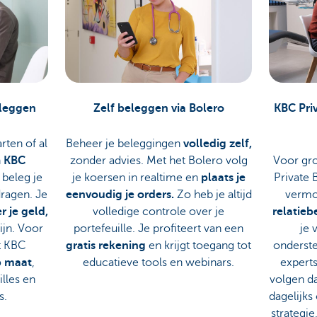
eleggen
Zelf beleggen via Bolero
KBC Pri
rten of al
Beheer je beleggingen
volledig zelf,
n
KBC
zonder advies. Met het Bolero volg
Voor gro
beleg je
je koersen in realtime en
plaats je
Private 
ragen. Je
eenvoudig je orders.
Zo heb je altijd
vermo
r je geld,
volledige controle over je
relatieb
ijn. Voor
portefeuille. Je profiteert van een
je 
t KBC
gratis rekening
en krijgt toegang tot
onderste
p maat
,
educatieve tools en webinars.
expert
illes en
volgen d
s.
dagelijks
strategie