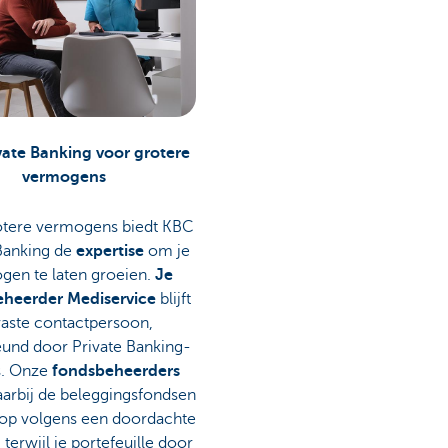
vate Banking voor grotere
vermogens
tere vermogens biedt KBC
Banking de
expertise
om je
gen te laten groeien.
Je
eheerder Mediservice
blijft
vaste contactpersoon,
und door Private Banking-
s. Onze
fondsbeheerders
aarbij de beleggingsfondsen
 op volgens een doordachte
, terwijl je portefeuille door