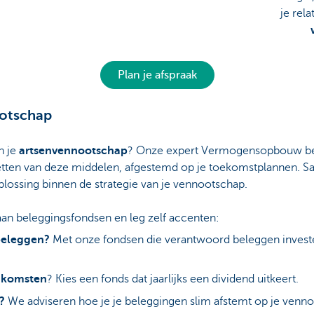
je rel
Plan je afspraak
ootschap
n je
artsenvennootschap
? Onze expert Vermogensopbouw begel
zetten van deze middelen, afgestemd op je toekomstplannen. 
lossing binnen de strategie van je vennootschap.
aan beleggingsfondsen en leg zelf accenten:
beleggen?
Met onze fondsen die verantwoord beleggen investe
inkomsten
? Kies een fonds dat jaarlijks een dividend uitkeert.
n?
We adviseren hoe je je beleggingen slim afstemt op je ven