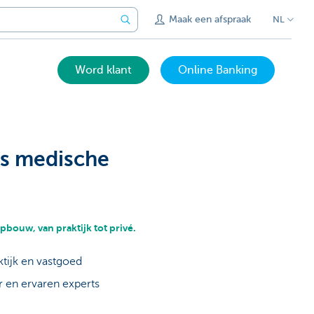
Maak een afspraak
NL
Word klant
Online Banking
ls medische
bouw, van praktijk tot privé.
ktijk en vastgoed
r en ervaren experts