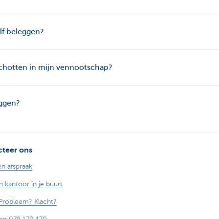
lf beleggen?
chotten in mijn vennootschap?
eggen?
teer ons
n afspraak
n kantoor in je buurt
Probleem? Klacht?