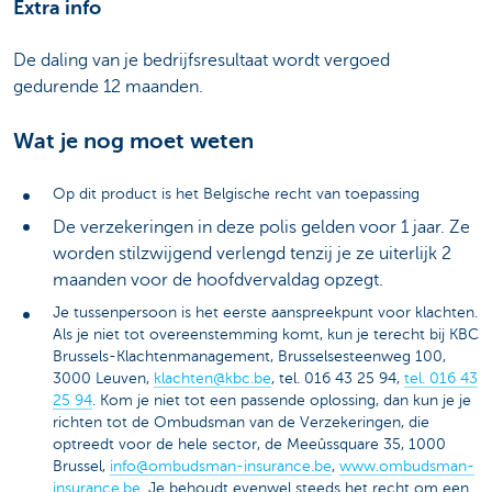
Extra info
De daling van je bedrijfsresultaat wordt vergoed
gedurende 12 maanden.
Wat je nog moet weten
Op dit product is het Belgische recht van toepassing
De verzekeringen in deze polis gelden voor 1 jaar. Ze
worden stilzwijgend verlengd tenzij je ze uiterlijk 2
maanden voor de hoofdvervaldag opzegt.
Je tussenpersoon is het eerste aanspreekpunt voor klachten.
Als je niet tot overeenstemming komt, kun je terecht bij KBC
Brussels-Klachtenmanagement, Brusselsesteenweg 100,
3000 Leuven,
klachten@kbc.be
, tel. 016 43 25 94,
tel. 016 43
25 94
. Kom je niet tot een passende oplossing, dan kun je je
richten tot de Ombudsman van de Verzekeringen, die
optreedt voor de hele sector, de Meeûssquare 35, 1000
Brussel,
info@ombudsman-insurance.be
,
www.ombudsman-
insurance.be
. Je behoudt evenwel steeds het recht om een