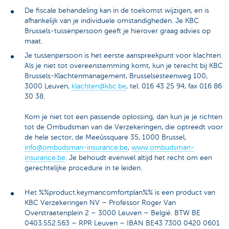
De fiscale behandeling kan in de toekomst wijzigen, en is
afhankelijk van je individuele omstandigheden. Je KBC
Brussels-tussenpersoon geeft je hierover graag advies op
maat.
Je tussenpersoon is het eerste aanspreekpunt voor klachten.
Als je niet tot overeenstemming komt, kun je terecht bij KBC
Brussels-Klachtenmanagement, Brusselsesteenweg 100,
3000 Leuven,
klachten@kbc.be
, tel. 016 43 25 94, fax 016 86
30 38.
Kom je niet tot een passende oplossing, dan kun je je richten
tot de Ombudsman van de Verzekeringen, die optreedt voor
de hele sector, de Meeûssquare 35, 1000 Brussel,
info@ombudsman-insurance.be
,
www.ombudsman-
insurance.be
. Je behoudt evenwel altijd het recht om een
gerechtelijke procedure in te leiden.
Het %%product.keymancomfortplan%% is een product van
KBC Verzekeringen NV – Professor Roger Van
Overstraetenplein 2 – 3000 Leuven – België. BTW BE
0403.552.563 – RPR Leuven – IBAN BE43 7300 0420 0601