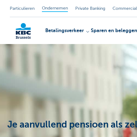
Ondernemen
Particulieren
Private Banking
Commercial
Betalingsverkeer
Sparen en belegge
KBC
Je aanvullend pensioen als ze