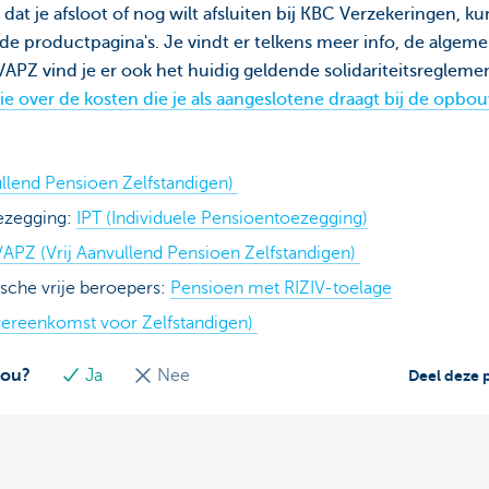
dat je afsloot of nog wilt afsluiten bij KBC Verzekeringen, ku
e productpagina's. Je vindt er telkens meer info, de alge
 VAPZ vind je er ook het huidig geldende solidariteitsregleme
e over de kosten die je als aangeslotene draagt bij de opbo
ullend Pensioen Zelfstandigen)
oezegging:
IPT (Individuele Pensioentoezegging)
VAPZ (Vrij Aanvullend Pensioen Zelfstandigen)
che vrije beroepers:
Pensioen met RIZIV-toelage
ereenkomst voor Zelfstandigen)
jou?
Ja
Nee
Deel deze 