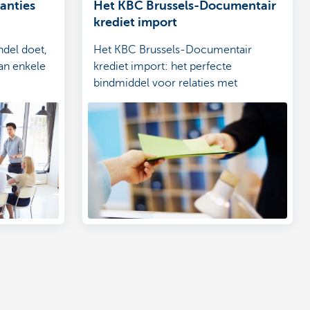
anties
Het KBC Brussels-Documentair
krediet import
ndel doet,
Het KBC Brussels-Documentair
an enkele
krediet import: het perfecte
bindmiddel voor relaties met
buitenlandse leveranciers.