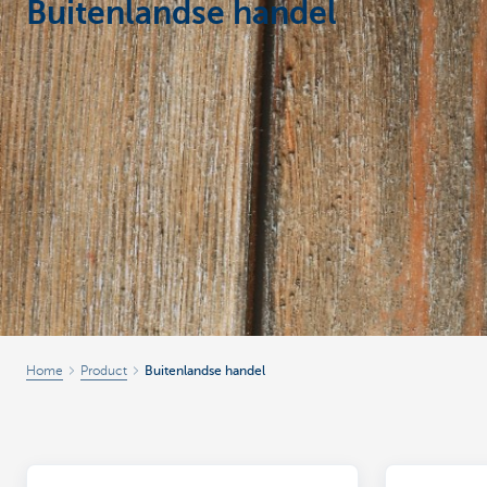
Buitenlandse handel
Ondernemers
Home
Product
Buitenlandse handel