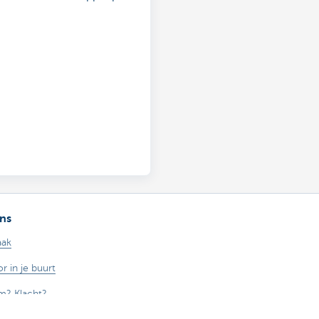
ns
aak
r in je buurt
m? Klacht?