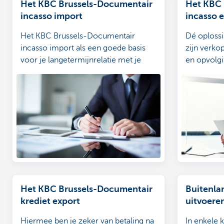
Het KBC Brussels-Documentair
Het KBC 
incasso import
incasso 
Het KBC Brussels-Documentair
Dé oplossi
incasso import als een goede basis
zijn verko
voor je langetermijnrelatie met je
en opvolgi
leverancier.
Het KBC Brussels-Documentair
Buitenla
krediet export
uitvoere
Hiermee ben je zeker van betaling na
In enkele 