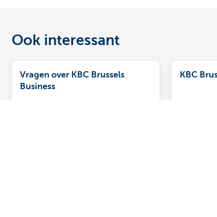
Ook interessant
Vragen over KBC Brussels
KBC Brus
Business
Een vraag over de KBC Brussels
Beheer al 
Business-app? Hier lees je de
privé, in é
antwoorden op de meest gestelde
vragen.