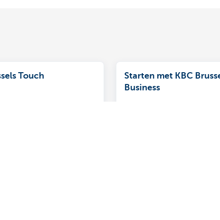
sels Touch
Starten met KBC Bruss
Business
je rekeningen, zakelijk en
Installeer de KBC Brussels 
én toepassing.
app in enkele stappen en g
slag!