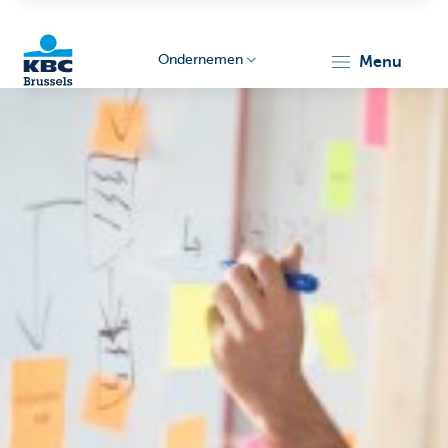
Ondernemen
menu
KBC
Ondernemers