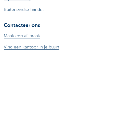
Buitenlandse handel
Contacteer ons
Maak een afspraak
Vind een kantoor in je buurt
Vraag? Probleem? Klacht?
Card Stop 078 170 170
Meld internetfraude
Let op, geld lenen kost ook geld.
®
Tarieven
Sitemap