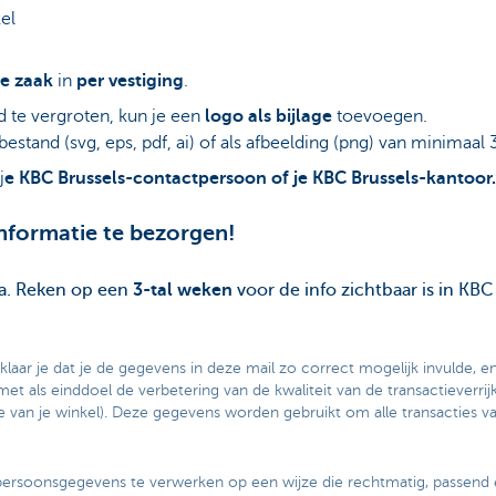
el
je zaak
in
per vestiging
.
 te vergroten, kun je een
logo als bijlage
toevoegen.
bestand (svg, eps, pdf, ai) of als afbeelding (png) van minimaal 
j
e KBC Brussels-contactpersoon of je KBC Brussels-kantoor.
nformatie te bezorgen!
na. Reken op een
3-tal weken
voor de info zichtbaar is in KBC
laar je dat je de gegevens in deze mail zo correct mogelijk invulde, en
t als einddoel de verbetering van de kwaliteit van de transactieverri
e van je winkel). Deze gegevens worden gebruikt om alle transacties van
 persoonsgegevens te verwerken op een wijze die rechtmatig, passend en