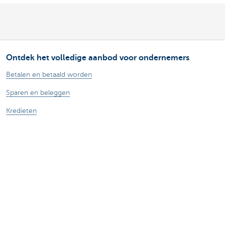
Ontdek het volledige aanbod voor ondernemers
Betalen en betaald worden
Sparen en beleggen
Kredieten
Verzekeringen
Mijn webshop
Buitenlandse handel
Contacteer ons
Maak een afspraak