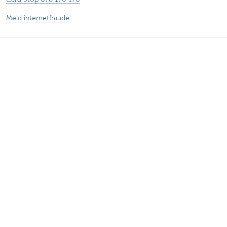
Meld internetfraude
Let op, geld lenen kost ook geld.
®
Tarieven
Sitemap
Juridische info
Documentatie
Contact
Responsible disclosure
Toegankelijkheid
Volg KBC op