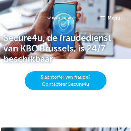
Ondernemen
menu
KBC
Secure4u, de fraudedienst
van KBC Brussels, is 24/7
beschikbaar
Slachtoffer van fraude?
Ondernemers
Contacteer Secure4u