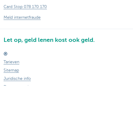
Card Stop 078 170 170
Meld internetfraude
Let op, geld lenen kost ook geld.
®
Tarieven
Sitemap
Juridische info
Documentatie
Contact
Responsible disclosure
Toegankelijkheid
Volg KBC op