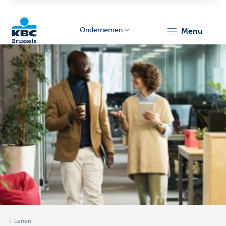
Ondernemen
menu
KBC
Ondernemers
Lenen