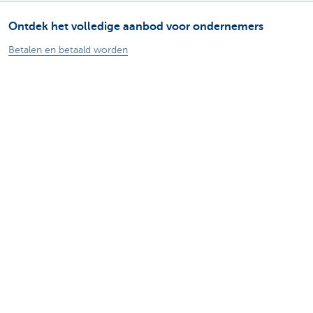
Ontdek het volledige aanbod voor ondernemers
Betalen en betaald worden
Sparen en beleggen
Kredieten
Verzekeringen
Mijn webshop
Buitenlandse handel
Contacteer ons
Maak een afspraak
Vind een kantoor in je buurt
Vraag? Probleem? Klacht?
Card Stop 078 170 170