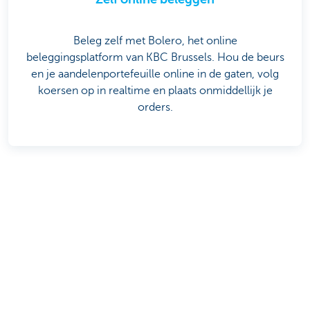
Beleg zelf met Bolero, het online
beleggingsplatform van KBC Brussels. Hou de beurs
en je aandelenportefeuille online in de gaten, volg
koersen op in realtime en plaats onmiddellijk je
orders.
Deel deze pagina
Is deze pagina nuttig voor jou?
Ja
Nee