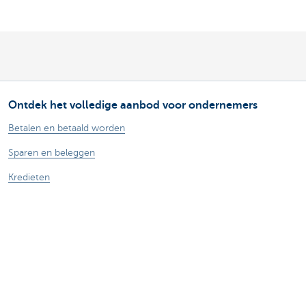
Ontdek het volledige aanbod voor ondernemers
Betalen en betaald worden
Sparen en beleggen
Kredieten
Verzekeringen
Mijn webshop
Buitenlandse handel
Contacteer ons