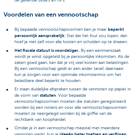
de gekende bvba’s en nv’s.
Voordelen van een vennootschap
beperkt
Bij bepaalde vennootschapsvormen ben je maar
persoonlijk aansprakelijk
. Stel dat het fout zou lopen, dan
hoef je niet zelf voor alle kosten en schulden op te draaien.
Het fiscale statuut is voordeliger.
Bij een eenmanszaak
wordt je winst opgeteld bij je persoonlijke inkomsten. Als de
zaken goed gaan, kan dat je vrij veel kosten aan belastingen.
Bij een vennootschap geldt er een ander tarief, daarnaast
kun je zorgen voor een optimale inkomstenmix om het
belastbare deel beperkt te houden.
Er staan duidelijke afspraken tussen de vennoten op papier in
statuten
de vorm van
. Voor bepaalde
vennootschapsvormen moeten die statuten geregistreerd
worden bij een notaris en voor alle vennootschapsvormen
moeten ze neergelegd worden bij de griffie van de
rechtbank van koophandel.
Omdat je in een vennootschap meestal met meerdere
ideeën beter toetsen
en verfijnen
vennoten werkt, kun je