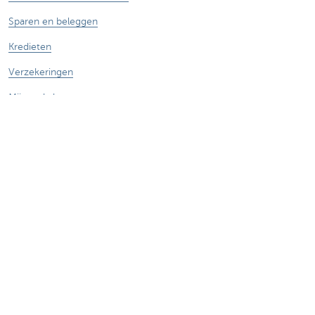
Sparen en beleggen
Kredieten
Verzekeringen
Mijn webshop
Buitenlandse handel
Contacteer ons
Maak een afspraak
Vind een kantoor in je buurt
Vraag? Probleem? Klacht?
Card Stop 078 170 170
Meld internetfraude