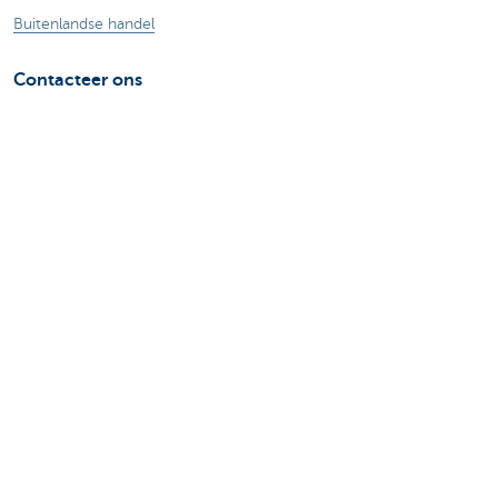
Buitenlandse handel
Contacteer ons
Maak een afspraak
Vind een kantoor in je buurt
Vraag? Probleem? Klacht?
Card Stop 078 170 170
Meld internetfraude
Let op, geld lenen kost ook geld.
®
Tarieven
Sitemap