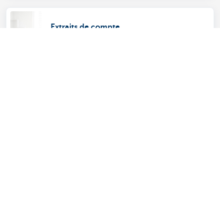
Extraits de compte
Faire payer vos clients par domiciliation?
C'est possible via KBC Brussels-Online for
Business.
Découvrez nos produits et services pour
entrepreneurs
Payer et être payé
Épargne et Placements
Crédits