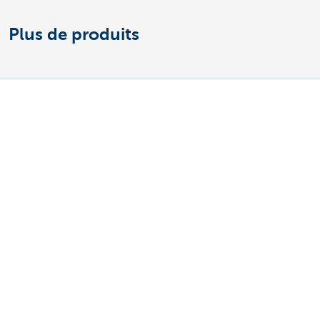
Plus de produits
Découvrez nos produits et services pour
entrepreneurs
Payer et être payé
Épargne et Placements
Crédits
Assurances
Entreprendre en ligne
Commerce extérieur
Des questions? N'hésitez pas à nous contacter