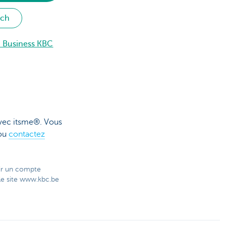
uch
d Business KBC
vec itsme®. Vous
ou
contactez
rir un compte
le site www.kbc.be