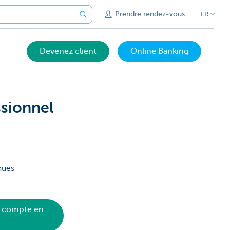
Prendre rendez-vous
FR
Devenez client
Online Banking
sionnel
ques
e compte en