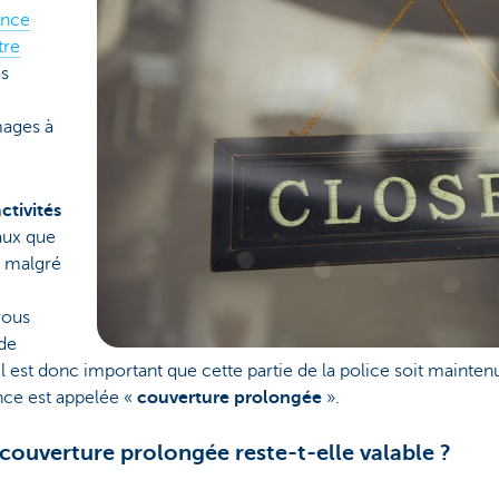
ance
tre
os
ages à
ctivités
vaux que
t malgré
vous
 de
l est donc important que cette partie de la police soit mainte
nce est appelée «
couverture prolongée
».
ouverture prolongée reste-t-elle valable ?