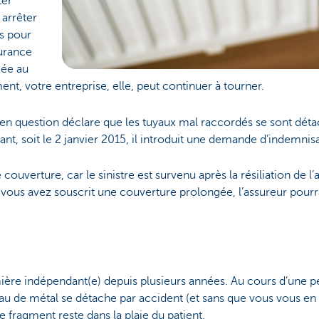
1er
arrêter
es pour
urance
liée au
 votre entreprise, elle, peut continuer à tourner.
nt en question déclare que les tuyaux mal raccordés se sont dét
ant, soit le 2 janvier 2015, il introduit une demande d’indemnis
 couverture, car le sinistre est survenu après la résiliation de 
i vous avez souscrit une couverture prolongée, l’assureur pourr
mière indépendant(e) depuis plusieurs années. Au cours d’une pet
au de métal se détache par accident (et sans que vous vous en
e fragment reste dans la plaie du patient.