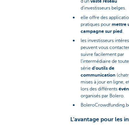
d'un
vaste réseau
d'investisseurs belges.
elle offre des applicati
pratiques pour
mettre 
campagne sur pied
.
les investisseurs intére
peuvent vous contacter
suivre facilement par
l'intermédiaire de tout
série
d'outils de
communication
(chat
mises à jour en ligne, et
lors des différents
évé
organisés par Bolero.
BoleroCrowdfunding.b
L'avantage pour les in