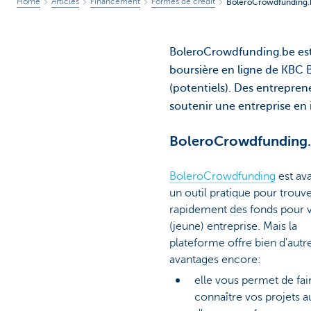
Home
Articles
Financement
Formes de crédit
BoleroCrowdfunding.be
BoleroCrowdfunding.be est 
boursière en ligne de KBC B
(potentiels). Des entrepren
soutenir une entreprise en
BoleroCrowdfunding.b
BoleroCrowdfunding
est ava
un outil pratique pour trouv
rapidement des fonds pour 
(jeune) entreprise. Mais la
plateforme offre bien d'autr
avantages encore:
elle vous permet de fai
connaître vos projets a