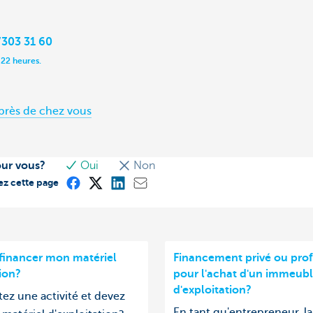
303 31 60
 22 heures.
près de chez vous
our vous?
Oui
Non
ez cette page
inancer mon matériel
Financement privé ou prof
tion?
pour l'achat d'un immeub
d'exploitation?
ez une activité et devez
En tant qu'entrepreneur, l