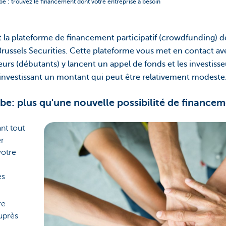
 : trouvez le financement dont votre entreprise a besoin
la plateforme de financement participatif (crowdfunding) de
russels Securities. Cette plateforme vous met en contact ave
eurs (débutants) y lancent un appel de fonds et les investiss
 investissant un montant qui peut être relativement modeste
e: plus qu'une nouvelle possibilité de finance
nt tout
er
votre
es
re
uprès