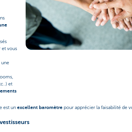
ons
une
ssés
 et vous
e une
rooms,
c..) et
nements
e est un
excellent baromètre
pour apprécier la faisabilité de v
vestisseurs