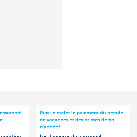
essionnel
Puis-je étaler le paiement du pécule
le
de vacances et des primes de fin
d'année?
a question
Les dépenses de personnel