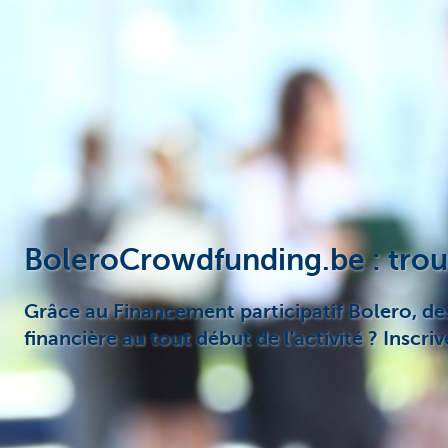
Entrepreneurs
BoleroCrowdfunding.be : trouv
Grâce au Financement participatif Bolero, des 
financière au tout début de l'activité ? Inscri