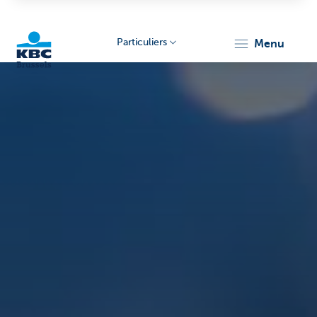
Particuliers
menu
KBC
Brussels