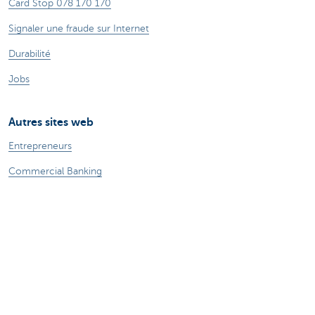
Card Stop 078 170 170
Signaler une fraude sur Internet
Durabilité
Jobs
Autres sites web
Entrepreneurs
Commercial Banking
Private Banking
CBC
KBC
Groupe KBC
Tous les sites web