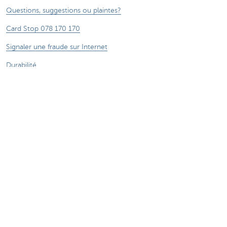
Questions, suggestions ou plaintes?
Card Stop 078 170 170
Signaler une fraude sur Internet
Durabilité
Jobs
Autres sites web
Entrepreneurs
Commercial Banking
Private Banking
CBC
KBC
Groupe KBC