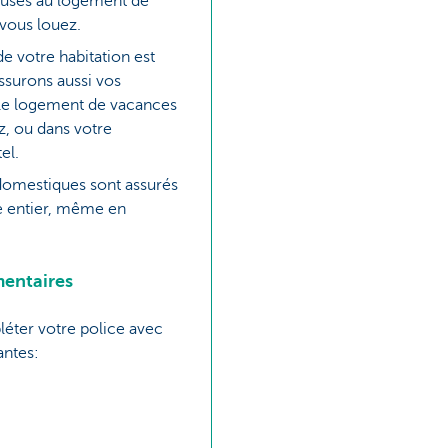
sés au logement de
vous louez.
de votre habitation est
ssurons aussi vos
le logement de vacances
z, ou dans votre
el.
omestiques sont assurés
 entier, même en
entaires
éter votre police avec
antes: