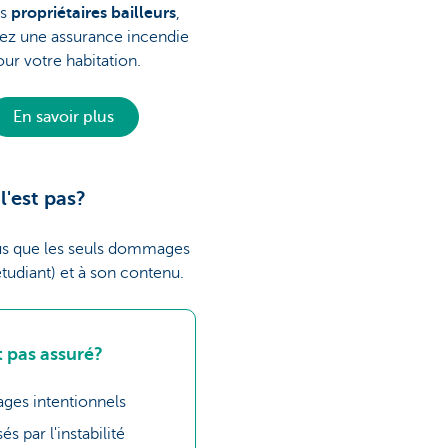
es
propriétaires bailleurs
,
ez une assurance incendie
our votre habitation.
En savoir plus
l'est pas?
lus que les seuls dommages
tudiant) et à son contenu.
t pas assuré?
es intentionnels
par l'instabilité