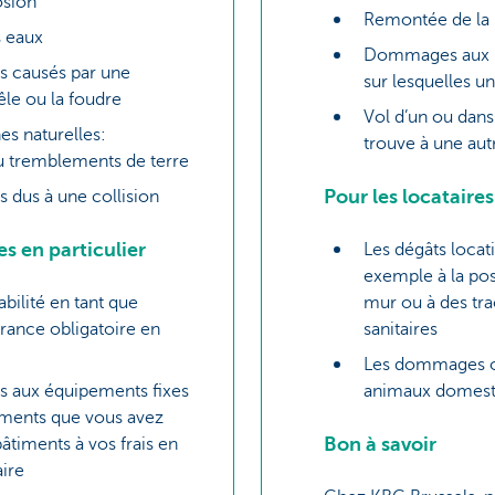
osion
Remontée de la 
s eaux
Dommages aux pa
 causés par une
sur lesquelles un
êle ou la foudre
Vol d’un ou dans
es naturelles:
trouve à une aut
u tremblements de terre
Pour les locataires
dus à une collision
es en particulier
Les dégâts locati
exemple à la pos
bilité en tant que
mur ou à des tra
urance obligatoire en
sanitaires
Les dommages o
 aux équipements fixes
animaux domest
ments que vous avez
Bon à savoir
âtiments à vos frais en
aire