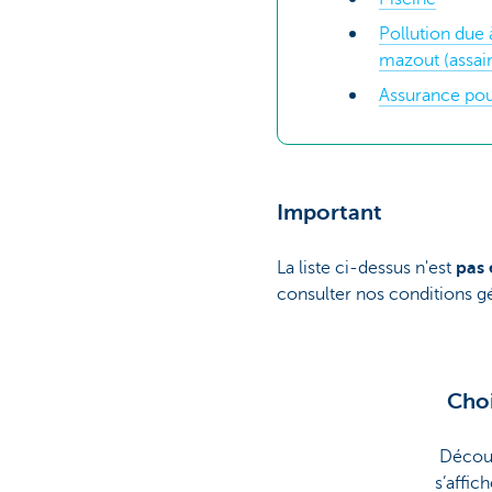
Pollution due 
mazout (assai
Assurance pou
Important
La liste ci-dessus n'est
pas 
consulter nos conditions gé
Choi
Découv
s’affic