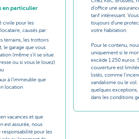
Chez KBC Brussels, 
s en particulier
d’office une assuranc
tarif intéressant. Vous
 civile pour les
toujours d’une protec
ocataire, causés par:
votre habitation.
 terrains, les trottoirs
Pour le contenu, nou
t, le garage que vous
uniquement si le mo
tion (même s’il se situe
excède 1.250 euros. S’
resse ou si vous le louez)
couverture est limitée
nu
listés, comme l’incend
vaux à l’immeuble que
vandalisme ou le vol. 
n location
quelques exceptions, 
dans les conditions g
 en vacances et que
on est assurée, nous
 responsabilité pour les