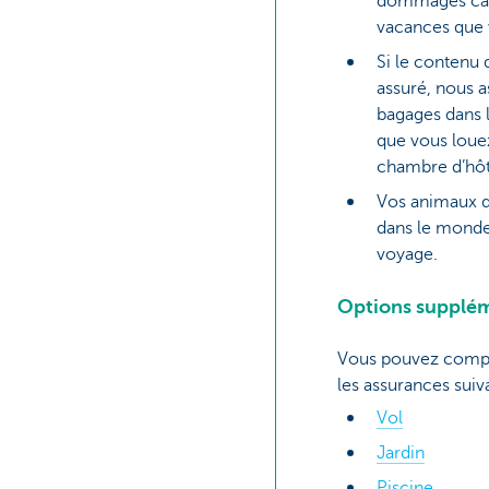
dommages cau
vacances que 
Si le contenu 
assuré, nous a
bagages dans 
que vous loue
chambre d’hôt
Vos animaux d
dans le monde
voyage.
Options supplém
Vous pouvez compl
les assurances suiv
Vol
Jardin
Piscine