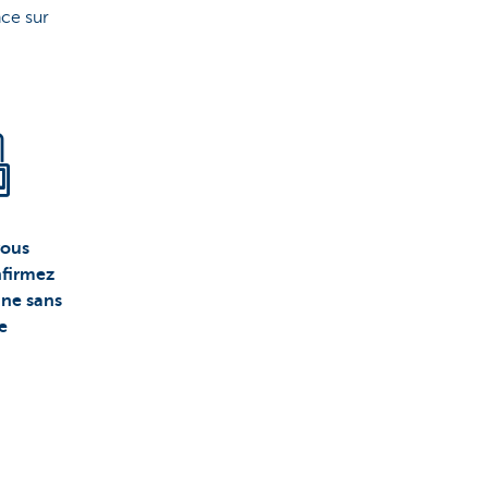
nce sur
vous
nfirmez
gne sans
e