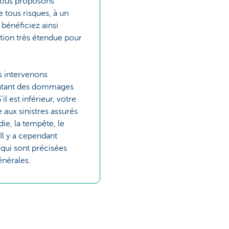
nous proposons
e tous risques, à un
 bénéficiez ainsi
tion très étendue pour
s intervenons
ntant des dommages
il est inférieur, votre
 aux sinistres assurés
ie, la tempête, le
Il y a cependant
qui sont précisées
énérales.