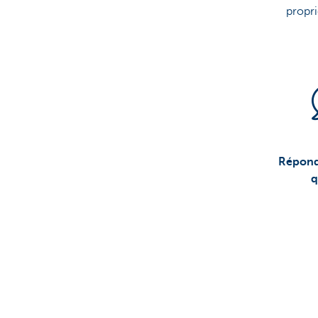
propri
Répond
q