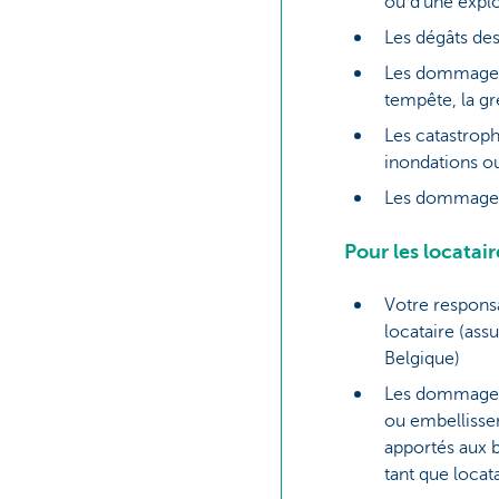
ou d’une expl
Les dégâts de
Les dommages
tempête, la gr
Les catastroph
inondations o
Les dommages 
Pour les locatair
Votre responsa
locataire (ass
Belgique)
Les dommages
ou embellisse
apportés aux b
tant que locat