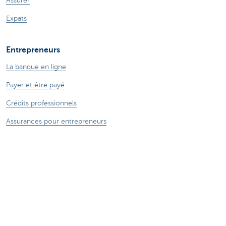
Assurer
Expats
Entrepreneurs
La banque en ligne
Payer et être payé
Crédits professionnels
Assurances pour entrepreneurs
Epargne et placements
Ma boutique en ligne
Commerce extérieur
Nous sommes là pour vous
Prendre rendez-vous en ligne