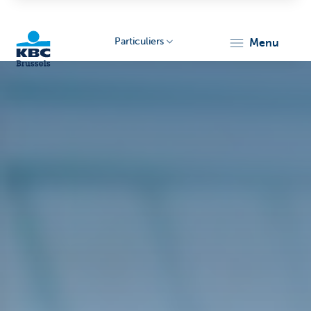
Particuliers
menu
KBC
Brussels