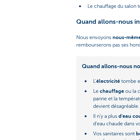
Le chauffage du salon 
Quand allons-nous in
Nous envoyons
nous-mêm
rembourserons pas ses honor
Quand allons-nous no
L'
électricité
tombe e
Le
chauffage
ou la 
panne et la températ
devient désagréable.
Il n'y a plus
d'eau co
d'eau chaude dans vot
Vos sanitaires sont
b