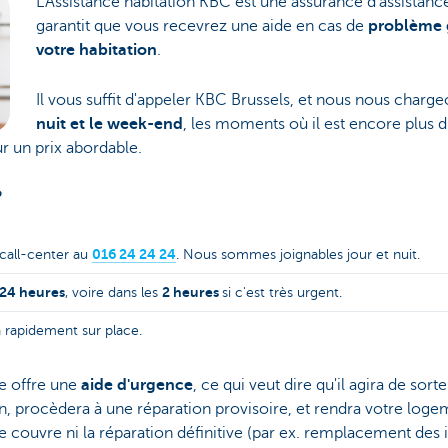
L'Assistance habitation KBC est une assurance d'assistanc
garantit que vous recevrez une aide en cas de
problème 
votre habitation
.
Il vous suffit d'appeler KBC Brussels, et nous nous charg
nuit et le week-end
, les moments où il est encore plus 
r un prix abordable.
?
016 24 24 24
call-center au
. Nous sommes joignables jour et nuit.
 24 heures
2 heures
, voire dans les
si c'est très urgent.
a rapidement sur place.
ce offre une
aide d'urgence
, ce qui veut dire qu'il agira de sorte
, procèdera à une réparation provisoire, et rendra votre loge
 couvre ni la réparation définitive (par ex. remplacement des in