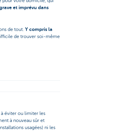
e pour votre domicile, qui
grave et imprévu dans
eons de tout.
Y compris la
difficile de trouver soi-même
 à éviter ou limiter les
ment à nouveau sûr et
stallations usagées) ni les