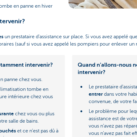
tombe en panne en hiver
tervenir?
es
un prestataire d'assistance sur place. Si vous avez appelé 
aires (sauf si vous avez appelé les pompiers pour enlever un 
tamment intervenir?
Quand n'allons-nous 
intervenir?
n panne chez vous.
Le prestataire d'assis
climatisation tombe en
entrer
dans votre habi
ure intérieure chez vous
convenue, de votre fai
Le problème pour le
urante
chez vous ou plus
assistance est de votr
re salle de bains.
vous n'avez pas répar
ouchés
et ce n'est pas dû à
vous n'avez pas fait e