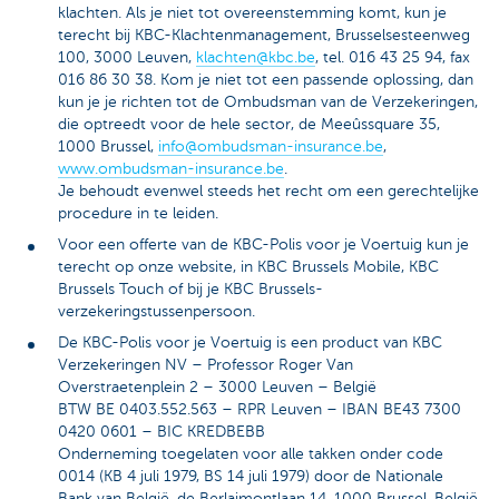
klachten. Als je niet tot overeenstemming komt, kun je
terecht bij KBC-Klachtenmanagement, Brusselsesteenweg
100, 3000 Leuven,
klachten@kbc.be
, tel. 016 43 25 94, fax
016 86 30 38. Kom je niet tot een passende oplossing, dan
kun je je richten tot de Ombudsman van de Verzekeringen,
die optreedt voor de hele sector, de Meeûssquare 35,
1000 Brussel,
info@ombudsman-insurance.be
,
www.ombudsman-insurance.be
.
Je behoudt evenwel steeds het recht om een gerechtelijke
procedure in te leiden.
Voor een offerte van de KBC-Polis voor je Voertuig kun je
terecht op onze website, in KBC Brussels Mobile, KBC
Brussels Touch of bij je KBC Brussels-
verzekeringstussenpersoon.
De KBC-Polis voor je Voertuig is een product van KBC
Verzekeringen NV – Professor Roger Van
Overstraetenplein 2 – 3000 Leuven – België
BTW BE 0403.552.563 – RPR Leuven – IBAN BE43 7300
0420 0601 – BIC KREDBEBB
Onderneming toegelaten voor alle takken onder code
0014 (KB 4 juli 1979, BS 14 juli 1979) door de Nationale
Bank van België, de Berlaimontlaan 14, 1000 Brussel, België.