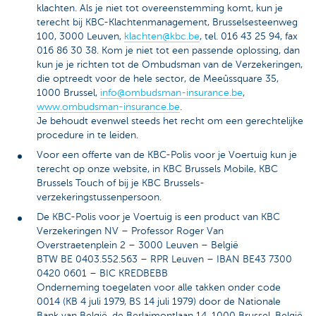
klachten. Als je niet tot overeenstemming komt, kun je
terecht bij KBC-Klachtenmanagement, Brusselsesteenweg
100, 3000 Leuven,
klachten@kbc.be
, tel. 016 43 25 94, fax
016 86 30 38. Kom je niet tot een passende oplossing, dan
kun je je richten tot de Ombudsman van de Verzekeringen,
die optreedt voor de hele sector, de Meeûssquare 35,
1000 Brussel,
info@ombudsman-insurance.be
,
www.ombudsman-insurance.be
.
Je behoudt evenwel steeds het recht om een gerechtelijke
procedure in te leiden.
Voor een offerte van de KBC-Polis voor je Voertuig kun je
terecht op onze website, in KBC Brussels Mobile, KBC
Brussels Touch of bij je KBC Brussels-
verzekeringstussenpersoon.
De KBC-Polis voor je Voertuig is een product van KBC
Verzekeringen NV – Professor Roger Van
Overstraetenplein 2 – 3000 Leuven – België
BTW BE 0403.552.563 – RPR Leuven – IBAN BE43 7300
0420 0601 – BIC KREDBEBB
Onderneming toegelaten voor alle takken onder code
0014 (KB 4 juli 1979, BS 14 juli 1979) door de Nationale
Bank van België, de Berlaimontlaan 14, 1000 Brussel, België.