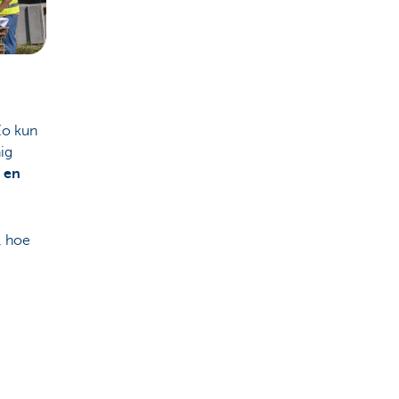
Zo kun
ig
s en
, hoe