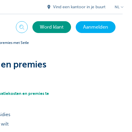
Vind een kantoor in je buurt
NL
Word klant
Aanmelden
Zoeken
premies met Setle
 en premies
atiekosten en premies te
idies
 wilt