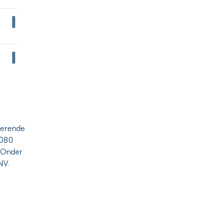
oerende
1080
 Onder
NV.