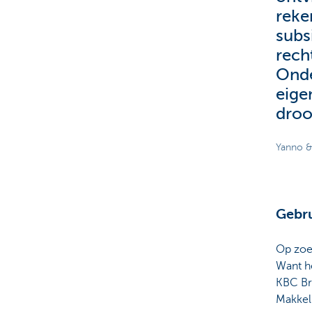
reke
subs
rech
Onde
eige
dro
Yanno & 
Gebru
Op zoek
Want h
KBC Br
Makkeli