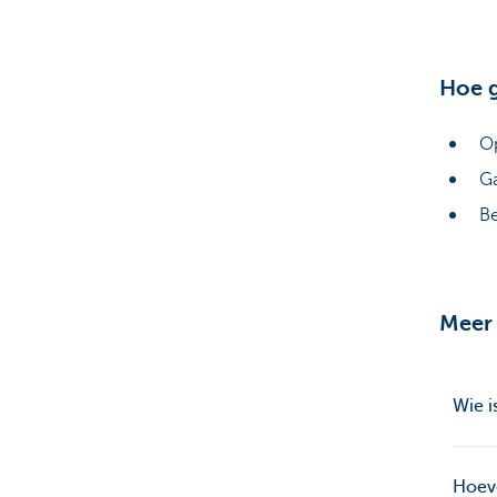
Hoe g
Op
Ga
Be
Meer 
Wie i
Hoeve