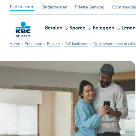
Particulieren
Ondernemen
Private Banking
Commercial
Betalen
Sparen
Beleggen
Lenen
Home
Producten
Betalen
Zelf bankieren
Op je smartphone of table
KBC