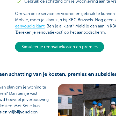
Gebruik de schatting om je woonlening aan te vr
Om van deze service en voordelen gebruik te kunnen
Mobile, moet je klant zijn bij KBC Brussels. Nog geen 
eenvoudig klant
. Ben je al klant? Meld je dan aan in K
‘Bereken je renovatiekost’ op het aanbodscherm.
Simuleer je renovatiekosten en premies
 een schatting van je kosten, premies en subsidie
van plan om je woning te
ren? Dan ben je vast
wd hoeveel je verbouwing
 kosten. Met Setle kun
s en vrijblijvend
een