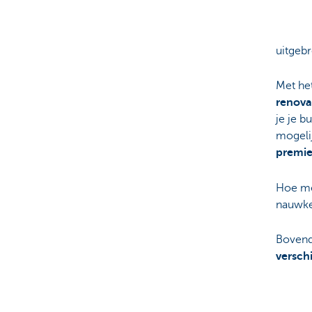
uitgebr
Met het
renova
je je b
mogelij
premie
Hoe me
nauwke
Bovend
versch