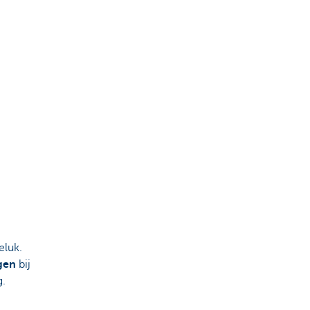
eluk.
gen
bij
g.