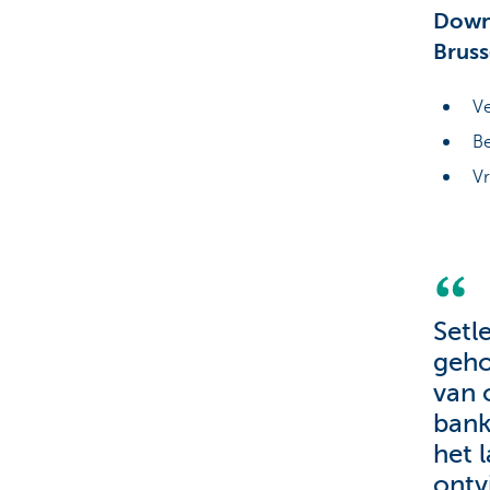
Downl
Bruss
Ve
Be
Vr
Setl
geho
van 
bank
het 
ontv