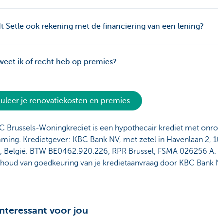
 Setle ook rekening met de financiering van een lening?
eet ik of recht heb op premies?
uleer je renovatiekosten en premies
C Brussels-Woningkrediet is een hypothecair krediet met onr
ming. Kredietgever: KBC Bank NV, met zetel in Havenlaan 2, 
l, België. BTW BE0462.920.226, RPR Brussel, FSMA 026256 A.
houd van goedkeuring van je kredietaanvraag door KBC Bank 
nteressant voor jou