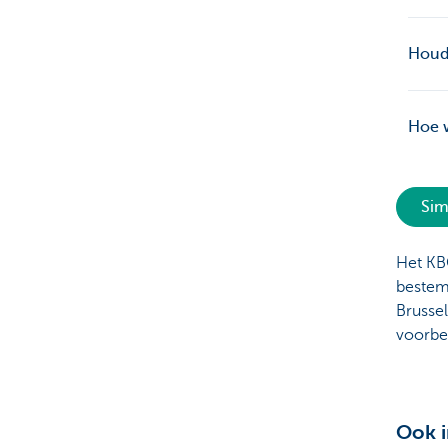
Houdt
Hoe w
Sim
Het KB
bestem
Brusse
voorbe
Ook i