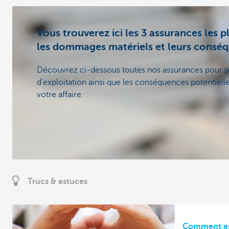
Vous trouverez ici les 3 assurances les 
les dommages matériels et leurs consé
Découvrez ci-dessous toutes nos assurances pour p
d'exploitation ainsi que les conséquences potentie
votre affaire
Trucs & astuces
Comment ass