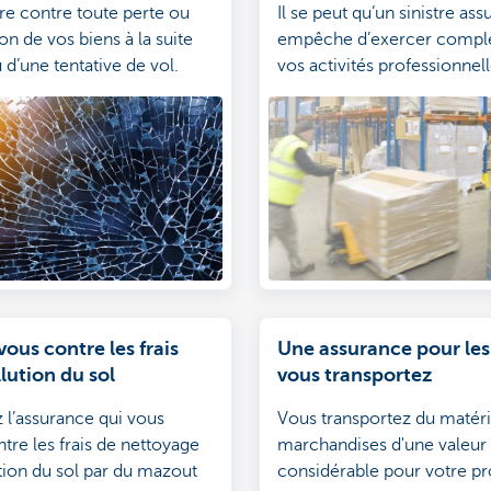
e contre toute perte ou
Il se peut qu’un sinistre as
on de vos biens à la suite
empêche d’exercer compl
 d’une tentative de vol.
vos activités professionnell
Protégez-vous d’une dimin
vos résultats d’exploitation
découlerait.
ous contre les frais
Une assurance pour les
lution du sol
vous transportez
l’assurance qui vous
Vous transportez du matéri
tre les frais de nettoyage
marchandises d'une valeur
ution du sol par du mazout
considérable pour votre p