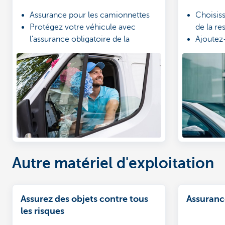
Assurance pour les camionnettes
Choisiss
Protégez votre véhicule avec
de la re
l'assurance obligatoire de la
Ajoutez-
responsabilité
complém
Ajoutez des compléments
d'une p
intéressants
Faites u
Autre matériel d'exploitation
Assurez des objets contre tous
Assuranc
les risques