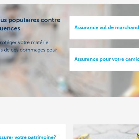
plus populaires contre
Assurance vol de marchand
quences
rotéger votre matériel
lles de ces dommages pour
Assurance pour votre cami
urer votre patrimoine?