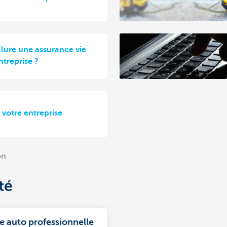
clure une assurance vie
treprise ?
 votre entreprise
on
té
e auto professionnelle