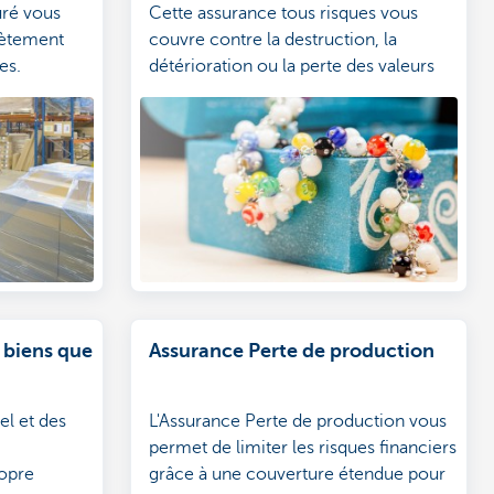
suré vous
Cette assurance tous risques vous
ètement
couvre contre la destruction, la
es.
détérioration ou la perte des valeurs
ution de
assurées.
 qui en
 biens que
Assurance Perte de production
el et des
L'Assurance Perte de production vous
permet de limiter les risques financiers
ropre
grâce à une couverture étendue pour