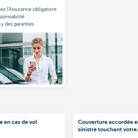
ez l'Assurance obligatoire
sponsabilité
y des garanties
entaires et bénéficiez
rotection étendue
ne simulation en ligne
e en cas de vol
Couverture accordée e
sinistre touchant votre
entreprise