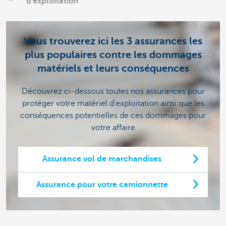
d'exploitation
Vous trouverez ici les 3 assurances les
plus populaires contre les dommages
matériels et leurs conséquences
Découvrez ci-dessous toutes nos assurances pour
protéger votre matériel d'exploitation ainsi que les
conséquences potentielles de ces dommages pour
votre affaire
Assurance vol de marchandises
Assurance pour votre camionnette