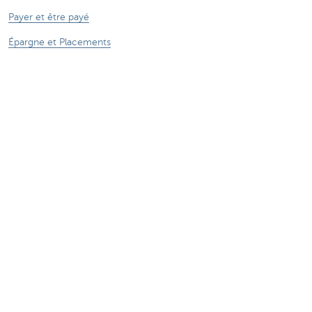
Payer et être payé
Épargne et Placements
Crédits
Assurances
Entreprendre en ligne
Commerce extérieur
Des questions? N'hésitez pas à nous contacter
Prendre rendez-vous
KBC Brussels près de chez vous
Une question? Un problème? Une plainte?
Card Stop 078 170 170
Signalez une fraude sur Internet